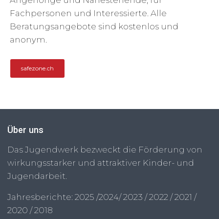
Angehörige und Nahestehende, für
Fachpersonen und Interessierte. Alle
Beratungsangebote sind kostenlos und
anonym.
safezone.ch
Über uns
Das Jugendwerk bezweckt die Förderung von
wirkungsstarker und attraktiver Kinder- und
Jugendarbeit.
Jahresberichte:
2025
/
2024
/
2023
/
2022
/
2021
/
2020
/
2018